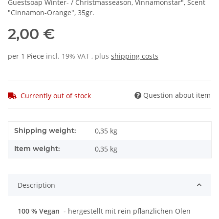
Guestsoap Winter- / Christmasseason, Vinnamonstar", Scent
"Cinnamon-Orange", 35gr.
2,00 €
per 1 Piece
incl. 19% VAT , plus
shipping costs
Question about item
Currently out of stock
Item information
Value
Shipping weight:
0,35 kg
Item weight:
0,35
kg
Description
100 % Vegan
- hergestellt mit rein pflanzlichen Ölen