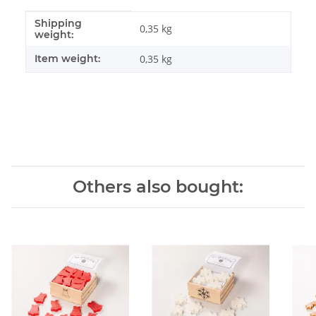
Shipping
Item information
Value
0,35 kg
weight:
Item weight:
0,35
kg
Others also bought: