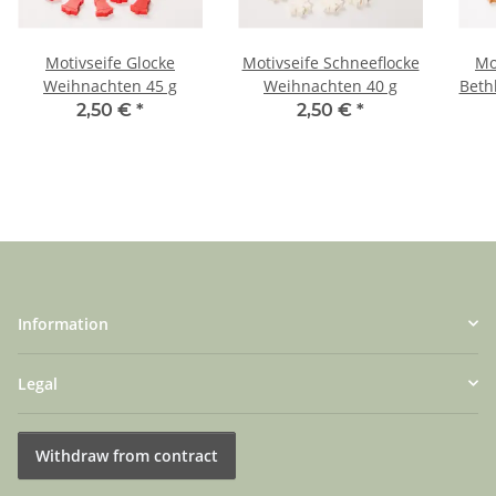
Motivseife Glocke
Motivseife Schneeflocke
Mo
Weihnachten 45 g
Weihnachten 40 g
Beth
2,50 €
*
2,50 €
*
Information
Legal
Withdraw from contract