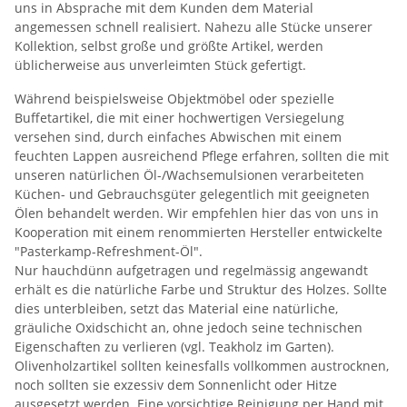
uns in Absprache mit dem Kunden dem Material
angemessen schnell realisiert. Nahezu alle Stücke unserer
Kollektion, selbst große und größte Artikel, werden
üblicherweise aus unverleimten Stück gefertigt.
Während beispielsweise Objektmöbel oder spezielle
Buffetartikel, die mit einer hochwertigen Versiegelung
versehen sind, durch einfaches Abwischen mit einem
feuchten Lappen ausreichend Pflege erfahren, sollten die mit
unseren natürlichen Öl-/Wachsemulsionen verarbeiteten
Küchen- und Gebrauchsgüter gelegentlich mit geeigneten
Ölen behandelt werden. Wir empfehlen hier das von uns in
Kooperation mit einem renommierten Hersteller entwickelte
"Pasterkamp-Refreshment-Öl".
Nur hauchdünn aufgetragen und regelmässig angewandt
erhält es die natürliche Farbe und Struktur des Holzes. Sollte
dies unterbleiben, setzt das Material eine natürliche,
gräuliche Oxidschicht an, ohne jedoch seine technischen
Eigenschaften zu verlieren (vgl. Teakholz im Garten).
Olivenholzartikel sollten keinesfalls vollkommen austrocknen,
noch sollten sie exzessiv dem Sonnenlicht oder Hitze
ausgesetzt werden. Eine vorsichtige Reinigung per Hand mit