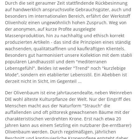
Durch die seit geraumer Zeit stattfindende Rückbesinnung
auf handwerklich anspruchsvolle Gebrauchsgüter, auch und
besonders im internationalen Bereich, erfährt der Werkstoff
Olivenholz einen ungewöhnlich hohen Zuspruch. Weg von
der anonymen, auf kurze Profite ausgelegte
Massenproduktion, hin zu nachhaltig und ethisch korrekt
produzierten Artikeln - das sind die Prinzipien eines ständig
wachsenden, qualitätsaffinen und kaufkräftigen Klientels.
Besonders gut harmonisiert unsere Kollektion mit dem stabli
populären Landhausstil und dem "mediterranen
Lebensgefühl". Beides ist weder "Trend" noch "kurzlebige
Mode", sondern ein etablierter Lebensstil. Ein Abebben ist
derzeit nicht in SIcht, im Gegenteil ...
Der Olivenbaum ist eine jahrtausendealte, neben Weinreben
DIE wohl älteste Kulturpflanze der Welt. Nur der Eingriff des
Menschen macht aus der Naturform "Strauch" die
auffallenden und oft pittoresk gewachsenen Bäume mit der
charakteristischen verdrehten Krone. Erst nach etwa 20
Jahren kann aus einem Setzling ein nutzbarer (be-erntbarer)
Olivenbaum werden. Durch regelmäßigen, jährlichen
Beschnitt und kontinuierliche Kronenpflege entsteht daher