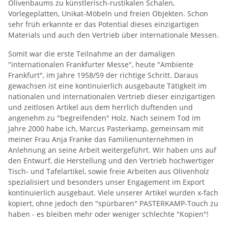
Olivenbaums zu künstlerisch-rustikalen Schalen,
Vorlegeplatten, Unikat-Möbeln und freien Objekten. Schon
sehr früh erkannte er das Potential dieses einzigartigen
Materials und auch den Vertrieb über internationale Messen.
Somit war die erste Teilnahme an der damaligen
"internationalen Frankfurter Messe", heute "Ambiente
Frankfurt", im Jahre 1958/59 der richtige Schritt. Daraus
gewachsen ist eine kontinuierlich ausgebaute Tätigkeit im
nationalen und internationalen Vertrieb dieser einzigartigen
und zeitlosen Artikel aus dem herrlich duftenden und
angenehm zu "begreifenden" Holz. Nach seinem Tod im
Jahre 2000 habe ich, Marcus Pasterkamp, gemeinsam mit
meiner Frau Anja Franke das Familienunternehmen in
Anlehnung an seine Arbeit weitergeführt. Wir haben uns auf
den Entwurf, die Herstellung und den Vertrieb hochwertiger
Tisch- und Tafelartikel, sowie freie Arbeiten aus Olivenholz
spezialisiert und besonders unser Engagement im Export
kontinuierlich ausgebaut. Viele unserer Artikel wurden x-fach
kopiert, ohne jedoch den "spürbaren" PASTERKAMP-Touch zu
haben - es bleiben mehr oder weniger schlechte "Kopien"!