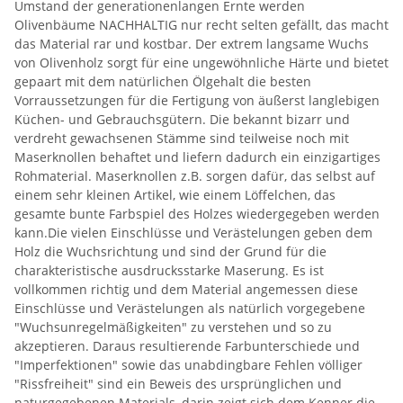
Umstand der generationenlangen Ernte werden
Olivenbäume NACHHALTIG nur recht selten gefällt, das macht
das Material rar und kostbar. Der extrem langsame Wuchs
von Olivenholz sorgt für eine ungewöhnliche Härte und bietet
gepaart mit dem natürlichen Ölgehalt die besten
Vorraussetzungen für die Fertigung von äußerst langlebigen
Küchen- und Gebrauchsgütern. Die bekannt bizarr und
verdreht gewachsenen Stämme sind teilweise noch mit
Maserknollen behaftet und liefern dadurch ein einzigartiges
Rohmaterial. Maserknollen z.B. sorgen dafür, das selbst auf
einem sehr kleinen Artikel, wie einem Löffelchen, das
gesamte bunte Farbspiel des Holzes wiedergegeben werden
kann.Die vielen Einschlüsse und Verästelungen geben dem
Holz die Wuchsrichtung und sind der Grund für die
charakteristische ausdrucksstarke Maserung. Es ist
vollkommen richtig und dem Material angemessen diese
Einschlüsse und Verästelungen als natürlich vorgegebene
"Wuchsunregelmäßigkeiten" zu verstehen und so zu
akzeptieren. Daraus resultierende Farbunterschiede und
"Imperfektionen" sowie das unabdingbare Fehlen völliger
"Rissfreiheit" sind ein Beweis des ursprünglichen und
naturgegebenen Materials, darin zeigt sich dem Kenner die