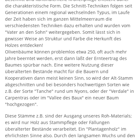
die charakteristische Form. Die Schnitt-Techniken folgen seit
Generationen einem regional wechselnden Typus, im Laufe
der Zeit haben sich im ganzen Mittelmeerraum die
verschiedensten Techniken dazu erhalten und wurden vom
"Vater an den Sohn" weitergegeben. Somit lässt sich in
gewisser Weise an Struktur und Farbe die Herkunft des
Holzes entdecken!
Olivenbäume können problemlos etwa 250, oft auch mehr
Jahre beerntet werden, erst dann läßt der Ernteertrag des
Baumes spürbar nach. Eine weitere Nutzung dieser
überalterten Bestände macht für die Bauern und
Kooperativen dann meist keinen Sinn, so wird der Alt-Stamm
abgeschnitten und bei besonders hochwertigen Sorten wie
z.B. der Sorte "Tanche" rund um Nyons, oder der "Verdale" in
Carpentras oder im "Vallee des Baux" ein neuer Baum
"hochgezogen".
Diese Stämme z.B. sind der Ausgang unseres Roh-Materials;
es wird nur Holz aus Stammpflege oder Fällungen
überalterter Bestände verarbeitet. Ein "Plantagenholz" im
ehrlichsten Sinne also. Durch den langsamen Wuchs und den