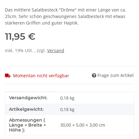
Das mittlere Salatbesteck "Drôme" mit einer Länge von ca.
25cm. Sehr schön geschwungenes Salatbesteck mit etwas
stärkeren Griffen und guter Haptik.
11,95 €
inkl. 19% USt. , zzgl.
Versand
Frage zum Artikel
Momentan nicht verfügbar
Produkteigenschaft
Wert
Versandgewicht:
0,18 kg
Artikelgewicht:
0,18
kg
Abmessungen (
30,00 × 5,00 × 3,00 cm
Länge × Breite ×
Höhe ):