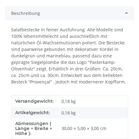
Beschreibung
Salatbestecke in feiner Ausführung. Alle Modelle sind
100% lebensmittelecht und ausschließlich mit
natürlichen Öl-Wachsemulsionen poliert. Die Bestecke
sind paarweise gebunden mit dekorativer Kordel in
dunkelgrün und marineblau, passend dazu eine
geprägte Siegelplombe die das Logo "Pasterkamp-
Olivenholz" zeigt. Erhältlich in drei Größen: Ca. 20cm,
ca. 25cm und ca. 30cm. Entwickelt aus dem beliebten
Besteck "Provençal" , jedoch mit modernerer Kopfform.
Produkteigenschaft
Wert
Versandgewicht:
0,18 kg
Artikelgewicht:
0,18
kg
Abmessungen (
30,00 × 5,00 × 3,00 cm
Länge × Breite ×
Höhe ):