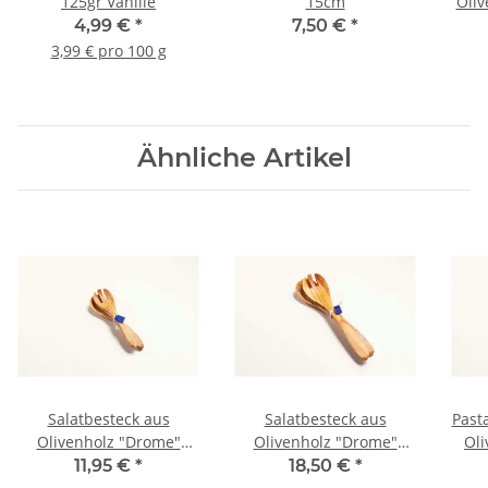
125gr Vanille
15cm
Oliv
4,99 €
*
7,50 €
*
3,99 € pro 100 g
Ähnliche Artikel
Salatbesteck aus
Salatbesteck aus
Past
Olivenholz "Drome"
Olivenholz "Drome"
Oli
klein, ca. 20cm
groß, ca. 30cm
11,95 €
*
18,50 €
*