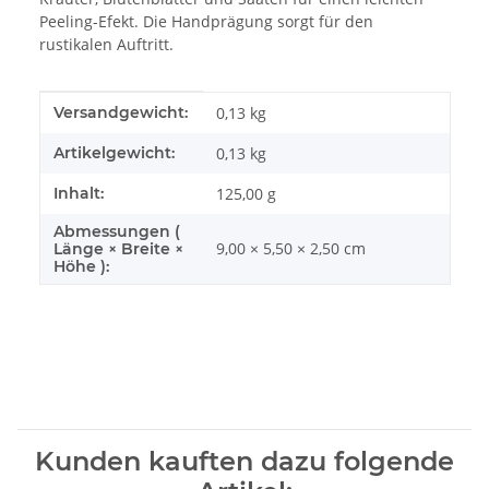
Peeling-Efekt. Die Handprägung sorgt für den
rustikalen Auftritt.
Produkteigenschaft
Wert
Versandgewicht:
0,13 kg
Artikelgewicht:
0,13
kg
Inhalt:
125,00 g
Abmessungen (
9,00 × 5,50 × 2,50 cm
Länge × Breite ×
Höhe ):
Kunden kauften dazu folgende