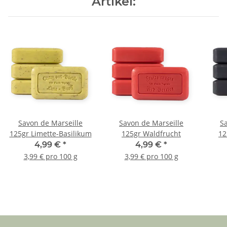
Artikel:
Savon de Marseille
Savon de Marseille
S
125gr Limette-Basilikum
125gr Waldfrucht
12
4,99 €
*
4,99 €
*
3,99 € pro 100 g
3,99 € pro 100 g