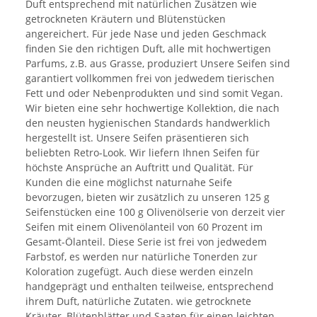
Duft entsprechend mit natürlichen Zusätzen wie
getrockneten Kräutern und Blütenstücken
angereichert. Für jede Nase und jeden Geschmack
finden Sie den richtigen Duft, alle mit hochwertigen
Parfums, z.B. aus Grasse, produziert Unsere Seifen sind
garantiert vollkommen frei von jedwedem tierischen
Fett und oder Nebenprodukten und sind somit Vegan.
Wir bieten eine sehr hochwertige Kollektion, die nach
den neusten hygienischen Standards handwerklich
hergestellt ist. Unsere Seifen präsentieren sich
beliebten Retro-Look. Wir liefern Ihnen Seifen für
höchste Ansprüche an Auftritt und Qualität. Für
Kunden die eine möglichst naturnahe Seife
bevorzugen, bieten wir zusätzlich zu unseren 125 g
Seifenstücken eine 100 g Olivenölserie von derzeit vier
Seifen mit einem Olivenölanteil von 60 Prozent im
Gesamt-Ölanteil. Diese Serie ist frei von jedwedem
Farbstof, es werden nur natürliche Tonerden zur
Koloration zugefügt. Auch diese werden einzeln
handgeprägt und enthalten teilweise, entsprechend
ihrem Duft, natürliche Zutaten. wie getrocknete
Kräuter, Blütenblätter und Saaten für einen leichten