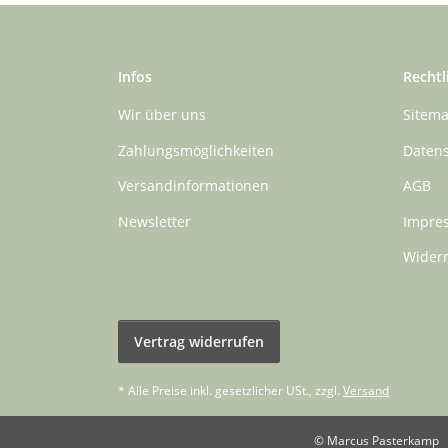
Infos
Rechtl
Wir über uns
Sitem
Zahlungsmöglichkeiten
Daten
Versandinformationen
AGB
Newsletter
Impre
Widerr
Vertrag widerrufen
* Alle Preise inkl. gesetzlicher USt., zzgl.
Versand
© Marcus Pasterkamp