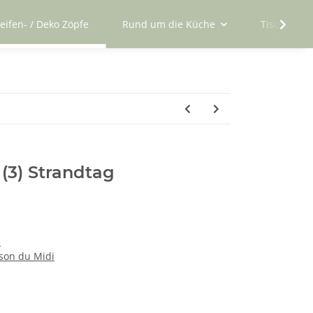
eifen- / Deko Zöpfe
Rund um die Küche
Tisch und 
 (3) Strandtag
e
ison du Midi