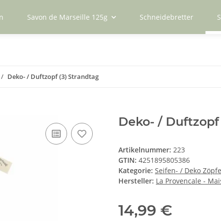
n
Savon de Marseille 125g
Schneidebretter
S
Deko- / Duftzopf (3) Strandtag
Deko- / Duftzopf
Artikelnummer:
223
GTIN:
4251895805386
Kategorie:
Seifen- / Deko Zöpf
Hersteller:
La Provencale - Ma
14,99 €