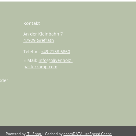
Kontakt
An der Kleinbahn 7
47929 Grefrath
Telefon:
+49 2158 6860
E-Mail:
info@olivenholz-
pasterkamp.com
oder
Powered by
JTL-Shop
| Cached by
ecomDATA LiteSpeed Cache