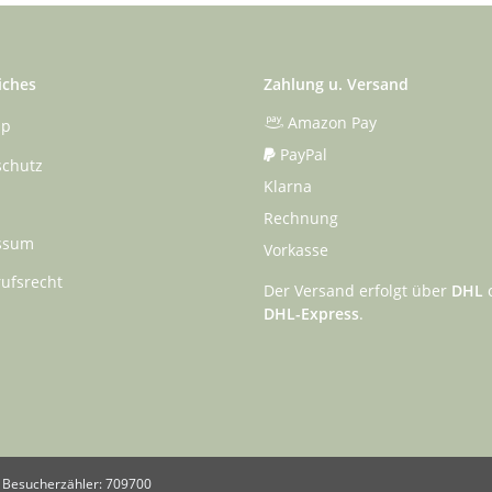
iches
Zahlung u. Versand
Amazon Pay
ap
PayPal
schutz
Klarna
Rechnung
ssum
Vorkasse
ufsrecht
Der Versand erfolgt über
DHL
DHL-Express
.
Besucherzähler: 709700