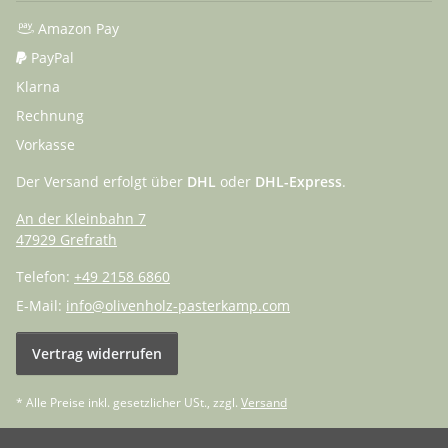
Amazon Pay
PayPal
Klarna
Rechnung
Vorkasse
Der Versand erfolgt über
DHL
oder
DHL-Express
.
An der Kleinbahn 7
47929 Grefrath
Telefon:
+49 2158 6860
E-Mail:
info@olivenholz-pasterkamp.com
Vertrag widerrufen
* Alle Preise inkl. gesetzlicher USt., zzgl.
Versand