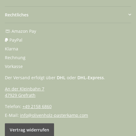
Rechtliches
Amazon Pay
PayPal
Klarna
Rechnung
Vorkasse
Der Versand erfolgt über
DHL
oder
DHL-Express
.
An der Kleinbahn 7
47929 Grefrath
Telefon:
+49 2158 6860
E-Mail:
info@olivenholz-pasterkamp.com
Vertrag widerrufen