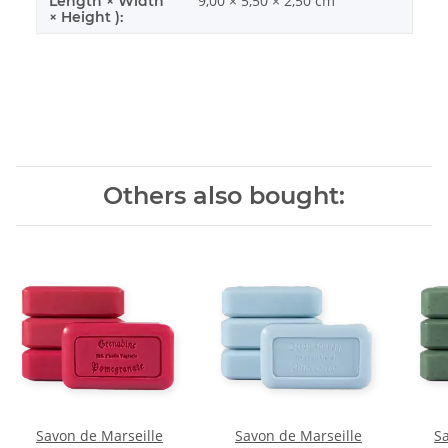
9,00 × 5,50 × 2,50 cm
Length × Width
× Height ):
Others also bought:
Savon de Marseille
Savon de Marseille
S