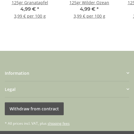
125gr Granatapfel
125gr Wilder Ozean
125
4,99 €
*
4,99 €
*
3,99 € per 100 g
3,99 € per 100 g
Information
Legal
Withdraw from contract
* All prices incl. VAT, plus
shipping fees