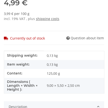
4,99 €
3,99 € per 100 g
incl. 19% VAT , plus
shipping costs
Question about item
Currently out of stock
Item information
Value
Shipping weight:
0,13 kg
Item weight:
0,13
kg
Content:
125,00 g
Dimensions (
9,00 × 5,50 × 2,50 cm
Length × Width ×
Height ):
Description