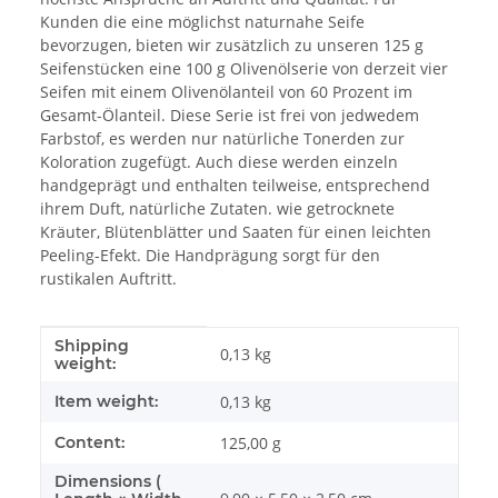
Kunden die eine möglichst naturnahe Seife
bevorzugen, bieten wir zusätzlich zu unseren 125 g
Seifenstücken eine 100 g Olivenölserie von derzeit vier
Seifen mit einem Olivenölanteil von 60 Prozent im
Gesamt-Ölanteil. Diese Serie ist frei von jedwedem
Farbstof, es werden nur natürliche Tonerden zur
Koloration zugefügt. Auch diese werden einzeln
handgeprägt und enthalten teilweise, entsprechend
ihrem Duft, natürliche Zutaten. wie getrocknete
Kräuter, Blütenblätter und Saaten für einen leichten
Peeling-Efekt. Die Handprägung sorgt für den
rustikalen Auftritt.
Shipping
Item information
Value
0,13 kg
weight:
Item weight:
0,13
kg
Content:
125,00 g
Dimensions (