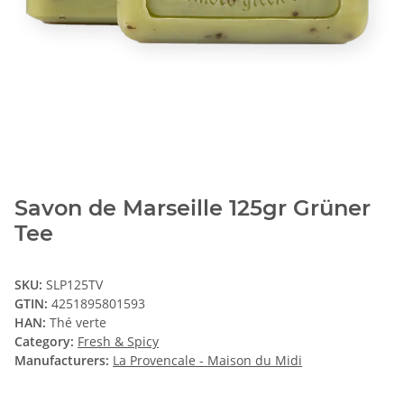
Savon de Marseille 125gr Grüner
Tee
SKU:
SLP125TV
GTIN:
4251895801593
HAN:
Thé verte
Category:
Fresh & Spicy
Manufacturers:
La Provencale - Maison du Midi